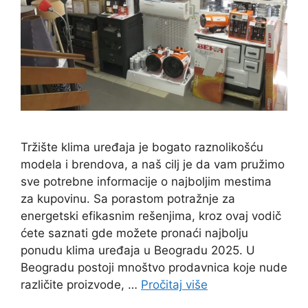
Tržište klima uređaja je bogato raznolikošću
modela i brendova, a naš cilj je da vam pružimo
sve potrebne informacije o najboljim mestima
za kupovinu. Sa porastom potražnje za
energetski efikasnim rešenjima, kroz ovaj vodič
ćete saznati gde možete pronaći najbolju
ponudu klima uređaja u Beogradu 2025. U
Beogradu postoji mnoštvo prodavnica koje nude
različite proizvode, …
Pročitaj više