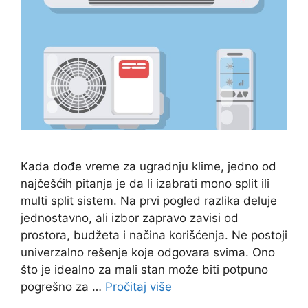
Kada dođe vreme za ugradnju klime, jedno od
najčešćih pitanja je da li izabrati mono split ili
multi split sistem. Na prvi pogled razlika deluje
jednostavno, ali izbor zapravo zavisi od
prostora, budžeta i načina korišćenja. Ne postoji
univerzalno rešenje koje odgovara svima. Ono
što je idealno za mali stan može biti potpuno
pogrešno za …
Pročitaj više