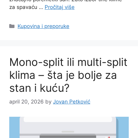
za spavaću …
Pročitaj više
Categories
Kupovina i preporuke
Mono-split ili multi-split
klima – šta je bolje za
stan i kuću?
april 20, 2026
by
Jovan Petković