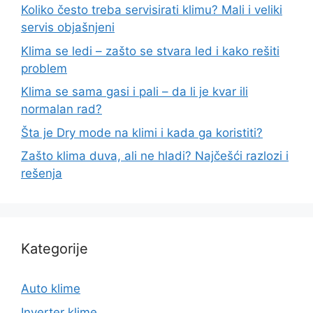
Koliko često treba servisirati klimu? Mali i veliki
servis objašnjeni
Klima se ledi – zašto se stvara led i kako rešiti
problem
Klima se sama gasi i pali – da li je kvar ili
normalan rad?
Šta je Dry mode na klimi i kada ga koristiti?
Zašto klima duva, ali ne hladi? Najčešći razlozi i
rešenja
Kategorije
Auto klime
Inverter klime