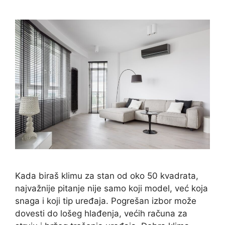
Kada biraš klimu za stan od oko 50 kvadrata,
najvažnije pitanje nije samo koji model, već koja
snaga i koji tip uređaja. Pogrešan izbor može
dovesti do lošeg hlađenja, većih računa za