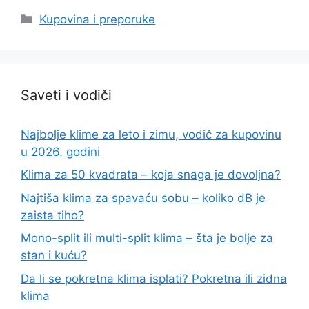
Categories
Kupovina i preporuke
Saveti i vodiči
Najbolje klime za leto i zimu, vodič za kupovinu
u 2026. godini
Klima za 50 kvadrata – koja snaga je dovoljna?
Najtiša klima za spavaću sobu – koliko dB je
zaista tiho?
Mono-split ili multi-split klima – šta je bolje za
stan i kuću?
Da li se pokretna klima isplati? Pokretna ili zidna
klima