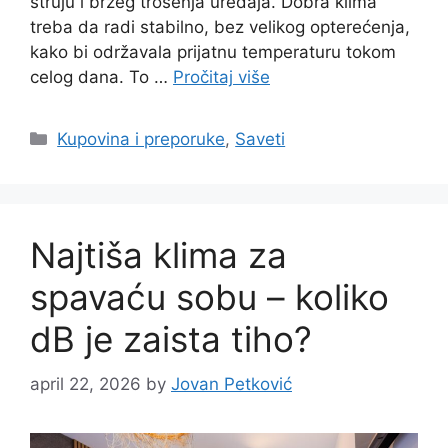
struju i bržeg trošenja uređaja. Dobra klima
treba da radi stabilno, bez velikog opterećenja,
kako bi održavala prijatnu temperaturu tokom
celog dana. To …
Pročitaj više
Categories
Kupovina i preporuke
,
Saveti
Najtiša klima za
spavaću sobu – koliko
dB je zaista tiho?
april 22, 2026
by
Jovan Petković