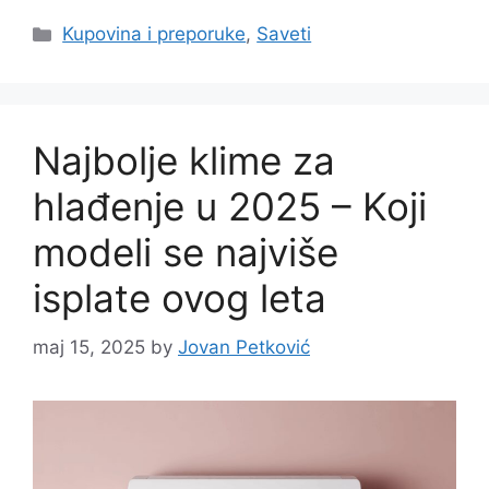
Categories
Kupovina i preporuke
,
Saveti
Najbolje klime za
hlađenje u 2025 – Koji
modeli se najviše
isplate ovog leta
maj 15, 2025
by
Jovan Petković