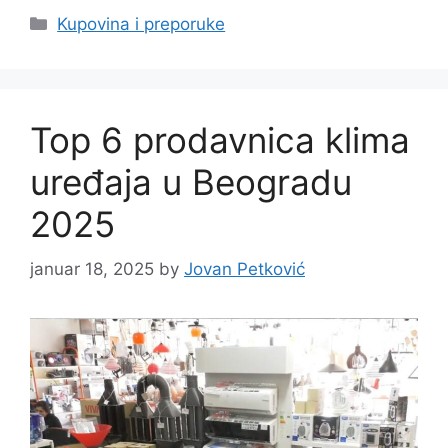
Categories
Kupovina i preporuke
Top 6 prodavnica klima
uređaja u Beogradu
2025
januar 18, 2025
by
Jovan Petković