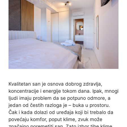
Kvalitetan san je osnova dobrog zdravlja,
koncentracije i energije tokom dana. Ipak, mnogi
ljudi imaju problem da se potpuno odmore, a
jedan od čestih razloga je – buka u prostoru.
Čak i kada dolazi od uređaja koji bi trebalo da
povećaju komfor, poput klime, zvuk može
značajno poremetiti san. Zato izbor tihe klime