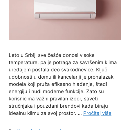
Leto u Srbiji sve češće donosi visoke
temperature, pa je potraga za savršenim klima
uređajem postala deo svakodnevice. Ključ
udobnosti u domu ili kancelariji je pronalazak
modela koji pruža efikasno hlađenje, štedi
energiju i nudi moderne funkcije. Zato su
korisnicima važni pravilan izbor, saveti
stručnjaka i pouzdani brendovi kada biraju
idealnu klimu za svoj prostor. …
Pročitaj više
Categories