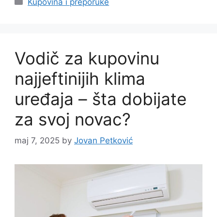
Kupovina i preporuke
Vodič za kupovinu
najjeftinijih klima
uređaja – šta dobijate
za svoj novac?
maj 7, 2025
by
Jovan Petković