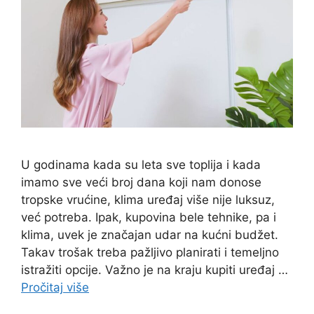
U godinama kada su leta sve toplija i kada
imamo sve veći broj dana koji nam donose
tropske vrućine, klima uređaj više nije luksuz,
već potreba. Ipak, kupovina bele tehnike, pa i
klima, uvek je značajan udar na kućni budžet.
Takav trošak treba pažljivo planirati i temeljno
istražiti opcije. Važno je na kraju kupiti uređaj …
Pročitaj više