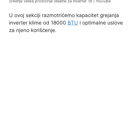
Srednje velike prostorije idealne za inverter 18 | YouTube
U ovoj sekciji razmotrićemo kapacitet grejanja
inverter klime od 18000
BTU
i optimalne uslove
za njeno korišćenje.