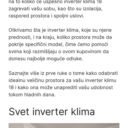
na to koliko će uspešno inverter klima 18
zagrevati vašu sobu, kao što su izolacija,
raspored prostora i spoljni uslovi.
Otkrivamo šta je inverter klima, koje su njene
prednosti, i na kraju, koliko prostora može da
pokrije specifični model, čime ćemo pomoći
svima koji razmišljaju o ovom kupovinom da
donesu najbolje moguće odluke.
Saznajte više iz prve ruke o tome kako odabrati
idealnu veličinu prostora za vašu inverter klimu
18 i kako ona može unaprediti vašu udobnost
tokom hladnih dana.
Svet inverter klima