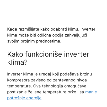
Kada razmišljate kako odabrati klimu, inverter
klima može biti odlična opcija zahvaljujući
svojim brojnim prednostima.
Kako funkcioniše inverter
klima?
Inverter klima je uređaj koji podešava brzinu
kompresora zavisno od zahtevanog nivoa
temperature. Ova tehnologija omogućava
postizanje željene temperature brže i sa
manje
potrošnje energije
.