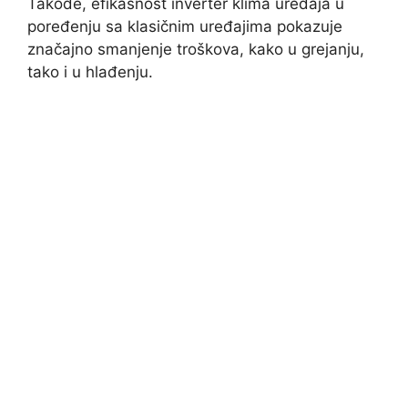
Takođe, efikasnost inverter klima uređaja u
poređenju sa klasičnim uređajima pokazuje
značajno smanjenje troškova, kako u grejanju,
tako i u hlađenju.