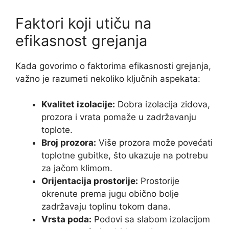
Faktori koji utiču na
efikasnost grejanja
Kada govorimo o faktorima efikasnosti grejanja,
važno je razumeti nekoliko ključnih aspekata:
Kvalitet izolacije:
Dobra izolacija zidova,
prozora i vrata pomaže u zadržavanju
toplote.
Broj prozora:
Više prozora može povećati
toplotne gubitke, što ukazuje na potrebu
za jačom klimom.
Orijentacija prostorije:
Prostorije
okrenute prema jugu obično bolje
zadržavaju toplinu tokom dana.
Vrsta poda:
Podovi sa slabom izolacijom