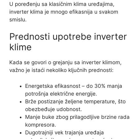
U poređenju sa klasičnim klima uređajima,
inverter klima je mnogo efikasnija u svakom
smislu.
Prednosti upotrebe inverter
klime
Kada se govori o grejanju sa inverter klimom,
važno je istaći nekoliko ključnih prednosti:
Energetska efikasnost – do 30% manja
potrošnja električne energije.
Brže postizanje željene temperature, što
obezbeđuje udobnost.
Manje buke zbog prilagodljive brzine rada
kompresora.
Dugotrajniji vek trajanja uređaja