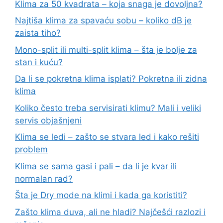
Klima za 50 kvadrata – koja snaga je dovoljna?
Najtiša klima za spavaću sobu – koliko dB je
zaista tiho?
Mono-split ili multi-split klima – šta je bolje za
stan i kuću?
Da li se pokretna klima isplati? Pokretna ili zidna
klima
Koliko često treba servisirati klimu? Mali i veliki
servis objašnjeni
Klima se ledi – zašto se stvara led i kako rešiti
problem
Klima se sama gasi i pali – da li je kvar ili
normalan rad?
Šta je Dry mode na klimi i kada ga koristiti?
Zašto klima duva, ali ne hladi? Najčešći razlozi i