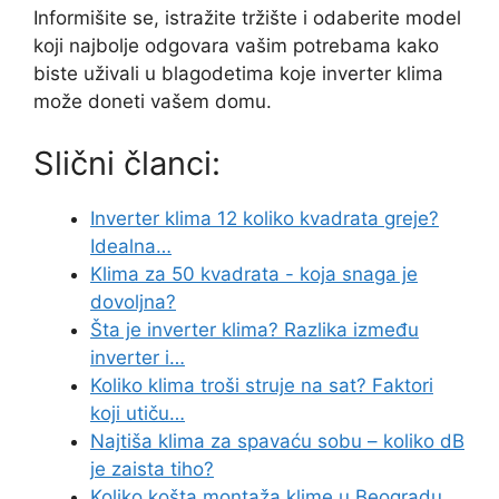
Informišite se, istražite tržište i odaberite model
koji najbolje odgovara vašim potrebama kako
biste uživali u blagodetima koje inverter klima
može doneti vašem domu.
Slični članci:
Inverter klima 12 koliko kvadrata greje?
Idealna…
Klima za 50 kvadrata - koja snaga je
dovoljna?
Šta je inverter klima? Razlika između
inverter i…
Koliko klima troši struje na sat? Faktori
koji utiču…
Najtiša klima za spavaću sobu – koliko dB
je zaista tiho?
Koliko košta montaža klime u Beogradu